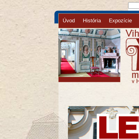
Úvod
História
Expozície