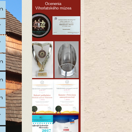
Ocenenia
Vihorlatského múzea