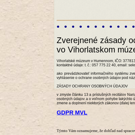
• • • • • • • • • • 
Zverejnené zásady o
vo Vihorlatskom mú
Vihorlatské múzeum v Humennom, IČO: 377813
kontaktné údaje: t. č.: 057 775 22 40, email:
ako prevádzkovateľ informačného systému zver
vyhlásenie o ochrane osobných údajov pod ná
ZÁSADY OCHRANY OSOBNÝCH ÚDAJOV
v zmysle článku 13 a príslušných recitálov Na
osobných údajov a o voľnom pohybe takýchto úd
zmene a doplnení niektorých zákonov (ďalej le
GDPR MVL
Týmto Vám oznamujeme, že dohľad nad spracova