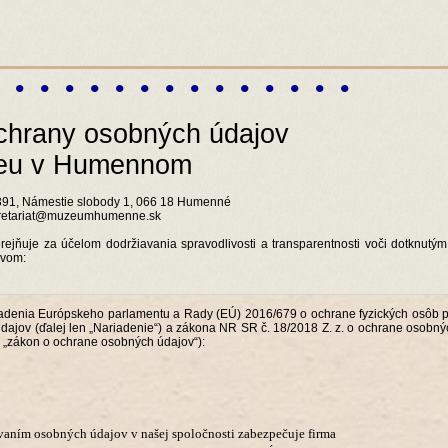
• • • • • • • • • • • • • • •
chrany osobných údajov
zeu v Humennom
91, Námestie slobody 1, 066 18 Humenné
 sekretariat@muzeumhumenne.sk
ejňuje za účelom dodržiavania spravodlivosti a transparentnosti voči dotknutý
zvom:
riadenia Európskeho parlamentu a Rady (EÚ) 2016/679 o ochrane fyzických osôb p
ajov (ďalej len „Nariadenie“) a zákona NR SR č. 18/2018 Z. z. o ochrane osobný
n „zákon o ochrane osobných údajov“):
ním osobných údajov v našej spoločnosti zabezpečuje firma