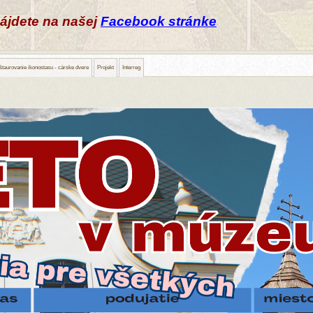
nájdete na našej
Facebook stránke
taurovanie ikonostasu - cárske dvere
Projekt
Interreg