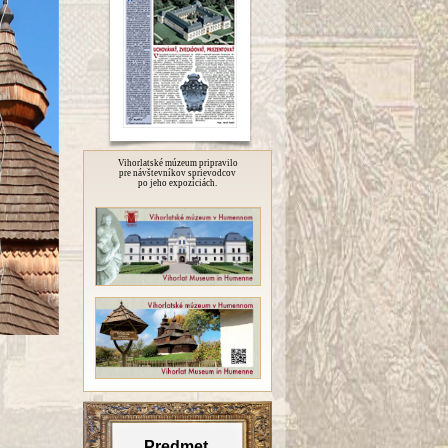
Vihorlatské múzeum pripravilo
pre návštevníkov sprievodcov
po jeho expozíciách.
Predmet