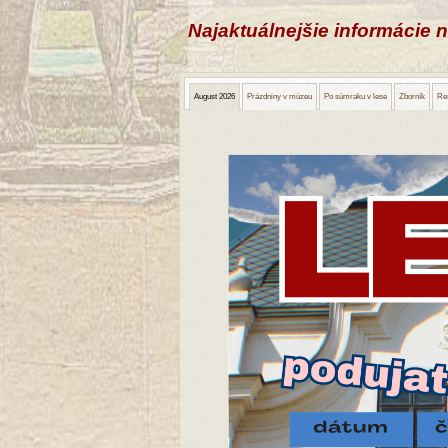
Najaktuálnejšie informácie 
August 2026
Prázdniny v múzeu
Po súmraku v lese
Zborník
Reš