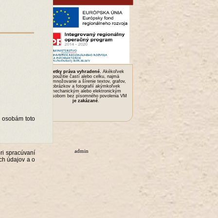
Všetky práva vyhradené.
Akékoľvek
použitie častí alebo celku, najmä
rozmnožovanie a šírenie textov, grafov,
obrázkov a fotografií akýmkoľvek
mechanickým alebo elektronickým
spôsobom bez písomného povolenia VM
je zakázané
.
m osobám toto
admin
ri spracúvaní
ch údajov a o